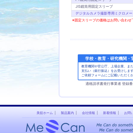
JIS鏡筒用固定スリーブ
デジタルカメラ撮影専用ミクロメー
※固定スリーブの価格はお問い合わせ
学校・教育・研究機関・
教育機関や官公庁、上場企業、ま
支払い（銀行振込）をお受けしま
ご依頼フォームにご記載いただく
適格請求書発行事業者 登録番号【T
美舘ホーム
製品案内
会社情報
新着情報
お問