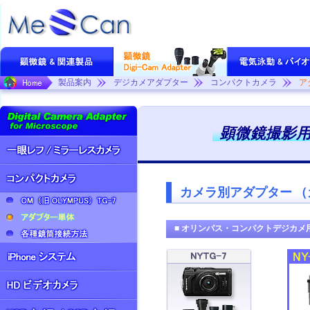
製品案内
デジカメアダプター
コンパクトカメラ
ア
顕微鏡撮影
カメラ別アダプター 
■ オリンパス・コンパクトデジカメ