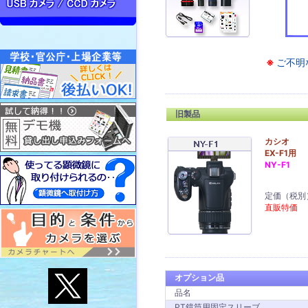
※
ご不明
旧製品
カシオ
EX-F1用
NY-F1
定価（税別
直販特価
オプション品
品名
PT鏡筒用固定スリーブ