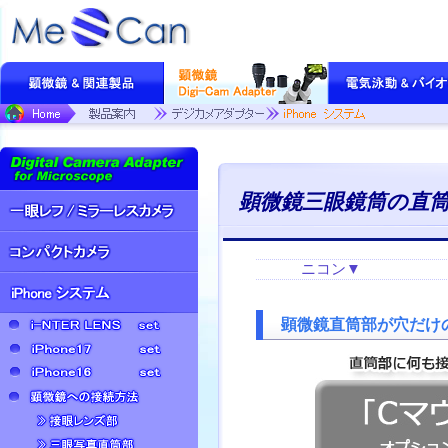
顕微鏡三眼鏡筒の直筒
ニコン▼
顕微鏡直筒部が穴だけの