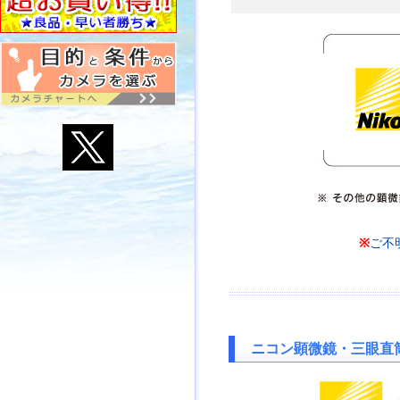
※
ご不
ニコン顕微鏡・三眼直筒