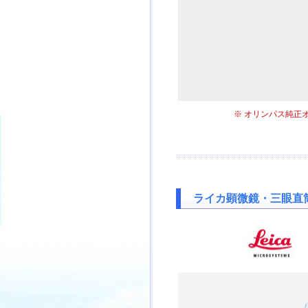
※ オリンパス純
ライカ顕微鏡・三眼直筒