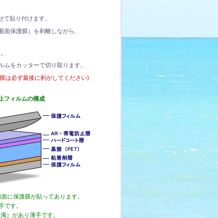
せて貼り付けます。
着面保護膜）を剥離しながら、
す。
ルムをカッターで切り取ります。
護膜は必ず最後に剥がしてください)
止フィルムの構成
両面に保護膜が貼ってあります。
手です。
白濁）があり薄手です。