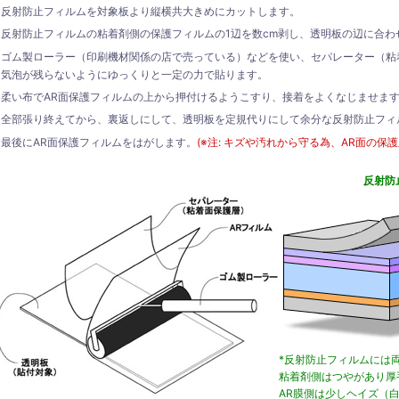
反射防止フィルムを対象板より縦横共大きめにカットします。
反射防止フィルムの粘着剤側の保護フィルムの1辺を数cm剥し、透明板の辺に合わ
ゴム製ローラー（印刷機材関係の店で売っている）などを使い、セパレーター（粘
気泡が残らないようにゆっくりと一定の力で貼ります。
柔い布でAR面保護フィルムの上から押付けるようこすり、接着をよくなじませま
全部張り終えてから、裏返しにして、透明板を定規代りにして余分な反射防止フィ
最後にAR面保護フィルムをはがします。
(※注: キズや汚れから守る為、AR面の保
反射防
*反射防止フィルムには
粘着剤側はつやがあり厚
AR膜側は少しヘイズ（