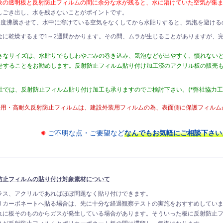
象の透明板と反射防止フィルムの間に余分な水が残ると、水に溶けていた空気が集
しごき出し、水を残さないことがポイントです。
一度沸騰させて、水中に溶けている空気をなくしてから水貼りすると、気泡を避ける
全に乾燥するまで1～2週間かかります。その間、ムラが生じることがありますが、
きなサイズは、水貼りでもしわやごみの巻き込み、気泡などが出やすく、慣れない
せすることをお勧めします。反射防止フィルム貼り付け加工済のアクリル板の販売
。
社では、反射防止フィルム貼り付け加工も承りますのでご検討下さい。(*弊社協力工
外用・高耐久反射防止フィルムは、建設外装用フィルムの為、表面側に保護フィルム
※
ご不明な点・ご要望など
なんでもお気軽にご相談下さい
防止フィルムの貼り付け対象素材について
ラス、アクリルであればほぼ問題なく貼り付けできます。
リカーボネートへ貼る場合は、先に十分な経過観察テストの実施をおすすめしてい
れに板そのものからガスが発生している場合があります。そういった板に反射防止