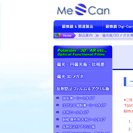
製品案内
偏光板/3Dメガネ
※ご注
下記
貼付