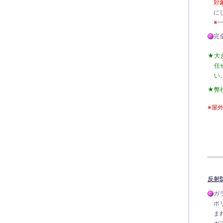
対
に
※
完
大
任
い
弊
※屋
反射
ガ
ポ
ま