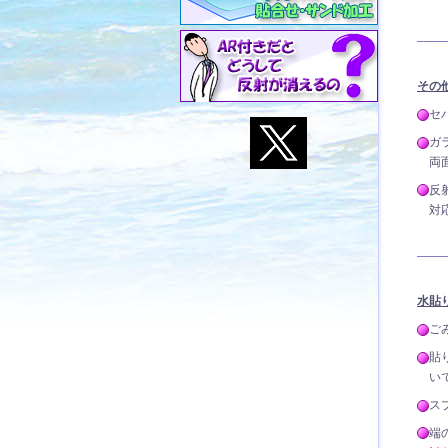
その
セ
ガ
両
反
対
水貼
ご
貼
い
ス
端