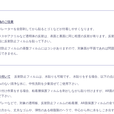
他のご注意
パレーターを全部剥してから貼るとゴミなどが付着しやすくなります。
ラスやアクリルなど透明体の反射は、表面と裏面に同じ程度の反射が有ります。反
面に反射防止フィルムを貼って下さい。
射防止フィルムの基盤フィルムにはコシがありますので、対象面が平面であれば問
応できません。
り付いて
反射防止フィルムは、水貼りも可能です。 水貼りをする場合、以下の点
みのない清浄な水に、中性洗剤を少量混ぜてご使用下さい。
り付け作業をする場合、粘着層保護フィルムを剥がしながら貼り付けますが、AR面
で下さい。
プレーなどで、対象の透明板、反射防止フィルムの粘着層、AR面保護フィルムの全
の方から、丈夫なゴムや、弾性のある樹脂製のヘラで、中心から外に水をしごき出