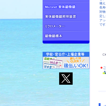
備え
長寿
対物
定し
アッ
です
C
※