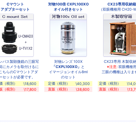
Cマウント
対物100倍 CXPL100XO
CX23専用収納箱
アダプターセット
オイル付きセット
（双眼機種用 CH20-
ンパス製顕微鏡の三眼写
対物レンズ 100X
CX23専用 木製収
筒にカメラを取付けるに
「CXPL100XO」
と
※注意:
双眼機種
こちらのCマウントアダ
イマージョンオイル8ml
三眼の機種は入りま
ーセットが必要です。
のセット
価（税別）
定価（税別）
定価（税別）
\18,600
\40,300
\14,
販（税別）
直販（税別）
直販（税別）
\17,800
\38,600
\13,