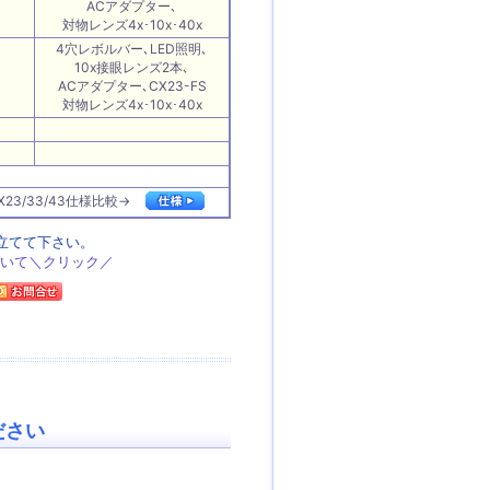
ACアダプター､
対物レンズ4x･10x･40x
4穴レボルバー､LED照明､
10x接眼レンズ2本､
ACアダプター､CX23-FS
対物レンズ4x･10x･40x
X23/33/43仕様比較→
立てて下さい。
ついて＼クリック／
ださい