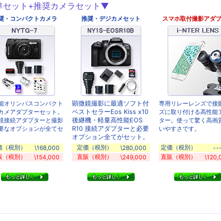
準セット+推奨カメラセット▼
奨・コンパクトカメラ
推奨・デジカメセット
スマホ取付撮影アダ
能オリンパスコンパクト
顕微鏡撮影に最適ソフト付
専用リレーレンズで接
カメアダプターセット。
ベストセラーEos Kiss x10
ズに取り付ける高性能
鏡接続アダプターと撮影
後継機・軽量高性能EOS
ター。使って驚く高画
要なオプションが全てセ
R10 接続アダプターと必要
いやすさです。
。
オプション全てがセット。
価（税別）
定価（税別）
定価（税別）
\168,000
\280,000
--
販（税別）
直販（税別）
直販（税別）
\154,000
\249,000
\120,