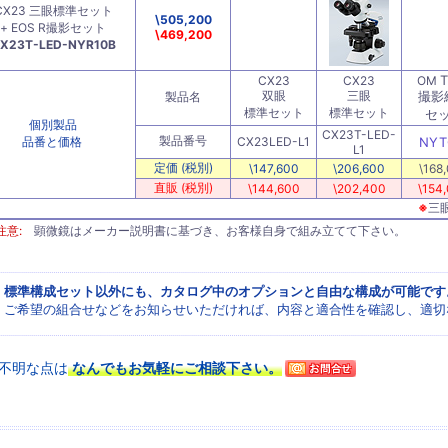
CX23 三眼標準セット
\505,200
+ EOS R撮影セット
\469,200
X23T-LED-NYR10B
T
CX23
CX23
OM
双眼
三眼
撮影
製品名
標準セット
標準セット
セ
個別製品
CX23T-LED-
製品番号
品番と価格
CX23LED-L1
NYT
L1
定価 (税別)
\147,600
\206,600
\168
直販 (税別)
\144,600
\202,400
\154
※
三
注意:
顕微鏡はメーカー説明書に基づき、お客様自身で組み立てて下さい。
標準構成セット以外にも、カタログ中のオプションと自由な構成が可能です
ご希望の組合せなどをお知らせいただければ、内容と適合性を確認し、適切
不明な点は
なんでもお気軽にご相談下さい。