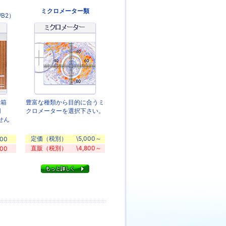
ミクロメーター類
WB2）
納箱
豊富な種類から目的に合うミ
用
クロメーターを選択下さい。
せん
定価（税別）
\5,000～
000
直販（税別）
\4,800～
700