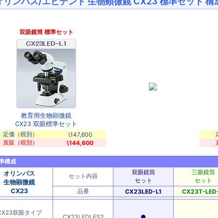
オリンパス/エビデント 生物顕微鏡 CX23 標準セット 
双眼鏡筒 標準セット
教育用生物顕微鏡
CX23 双眼標準セット
定価（税別）
\147,600
直販（税別）
\144,600
準構成
双眼鏡筒
三眼鏡筒
オリンパス
セット内容
セット
セット
生物顕微鏡
CX23
品番
CX23LED-L1
CX23T-LED-
CX23双眼タイプ
CX23LEDLFS2
●