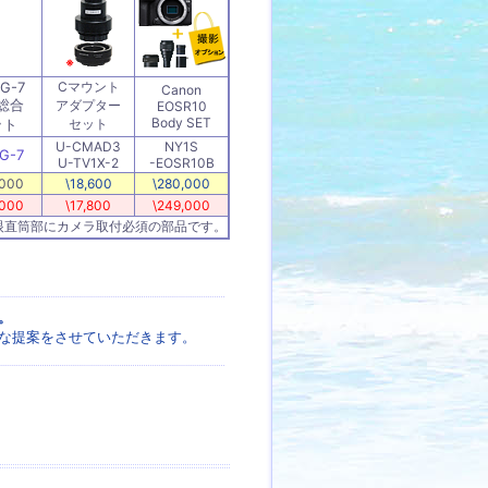
※
G-7
Cマウント
Canon
総合
アダプター
EOSR10
Body SET
ット
セット
U-CMAD3
NY1S
G-7
U-TV1X-2
-EOSR10B
,000
\18,600
\280,000
,000
\17,800
\249,000
眼直筒部にカメラ取付必須の部品です。
。
な提案をさせていただきます。