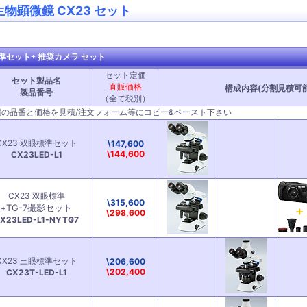
生物顕微鏡 CX23 セット
標準セット+ 推奨カメラ セット
セット定価
セット製品名
直販価格
構成内容(分割見積可能
製品番号
（全て税別）
欄の品番と価格を見積/注文フォーム等にコピー&ペースト下さい
CX23 双眼標準セット
\147,600
\144,600
CX23LED-L1
CX23 双眼標準
\315,600
TG-7撮影セット
+
\298,600
X23LED-L1-NYTG7
CX23 三眼標準セット
\206,600
\202,400
CX23T-LED-L1