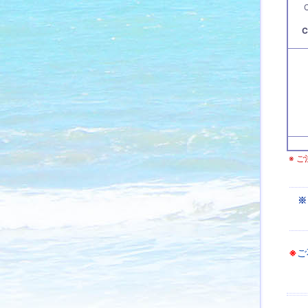
C
※ ご
※
※
ご