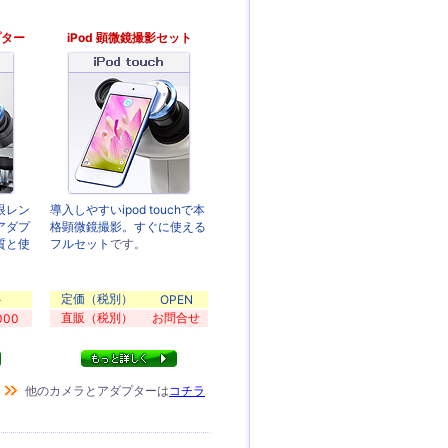
プター
iPod 顕微鏡撮影セット
眼レン
導入しやすいipod touchで本
アダプ
格顕微鏡撮影。すぐに使える
質と使
フルセット
です。
定価（税別）
-
OPEN
直販（税別）
お問合せ
000
他のカメラとアダプターは
コチラ