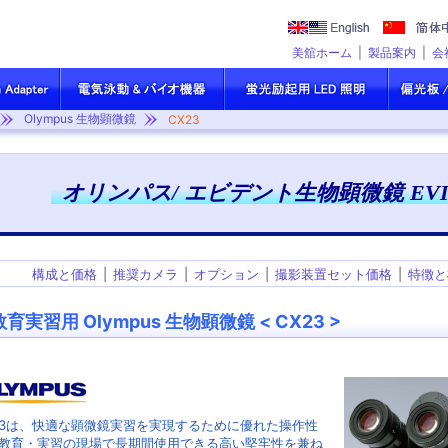
美舘ホーム
製品案内
会
Olympus 生物顕微鏡
CX23
オリンパス/ エビデント生物顕微鏡 EVID
構成と価格
推奨カメラ
オプション
撮影装置セット価格
特徴と
教育実習用 Olympus 生物顕微鏡 < CX23 >
23は、快適な顕微鏡実習を実現するために優れた操作性
教育・実習の現場で長期間使用できる高い堅牢性を兼ね