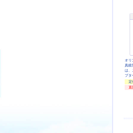
オリ
真鏡
は、
プタ
定
直