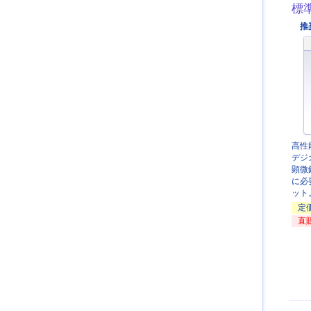
標
推
高性
デジ
顕微
に必
ット
定
直