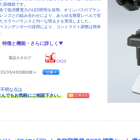
た顕微鏡です。
命で低消費電力のLED照明を採用。オリンパスのプラン
レンズとの組み合わせにより、あらゆる輝度レベルで安
たカラーバランスと均一な明るさを実現しました。
ベコンデンサーの採用により、コントラスト調整は簡単
。
特徴と機能・さらに詳しく▼
製品カタログ
CX23
X23/33/43仕様比較→
ご不明な点は
なんでもお気軽にご相談下さい。