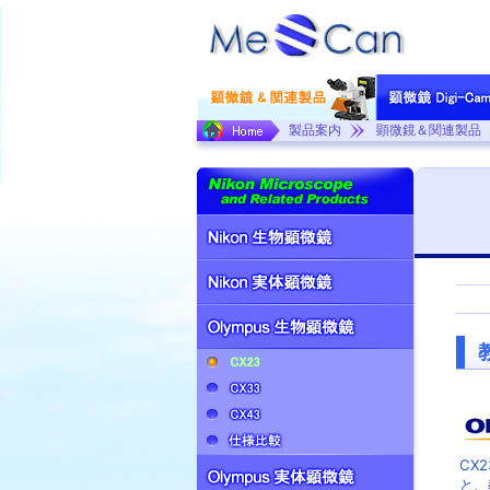
製品案内
顕微鏡＆関連製品
CX
と、