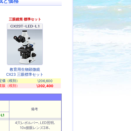
構成と価格
三眼鏡筒 標準セット
教育用生物顕微鏡
CX23 三眼標準セット
定価（税別）
\206,600
直販（税別）
\202,400
備考
L1
4穴レボルバー､LED照明､
10x接眼レンズ2本､