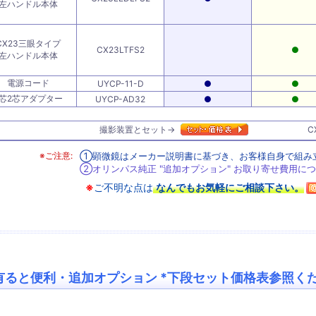
左ハンドル本体
CX23三眼タイプ
CX23LTFS2
●
左ハンドル本体
電源コード
UYCP-11-D
●
●
3芯2芯アダプター
UYCP-AD32
●
●
撮影装置とセット→
C
※ご注意:
①顕微鏡はメーカー説明書に基づき、お客様自身で組み
②オリンパス純正 "追加オプション" お取り寄せ費用に
※
ご不明な点は
なんでもお気軽にご相談下さい。
有ると便利・追加オプション *下段セット価格表参照く