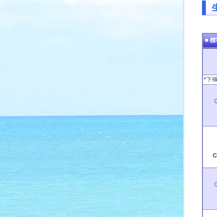
■ 
*下
C