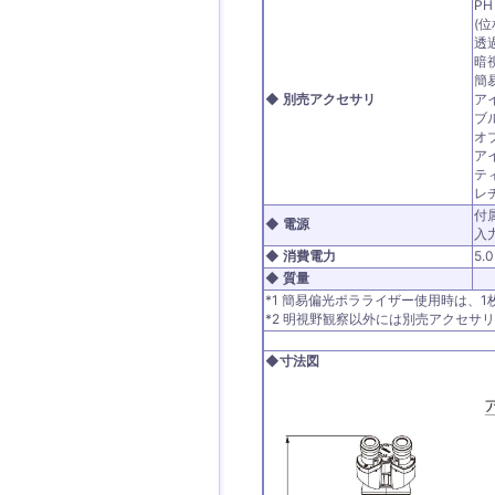
PH
(
透過
暗
簡
◆ 別売アクセサリ
ア
ブ
オ
ア
テ
レ
付
◆ 電源
入力
◆ 消費電力
5
◆ 質量
*1 簡易偏光ポラライザー使用時は、
*2 明視野観察以外には別売アクセサ
◆寸法図