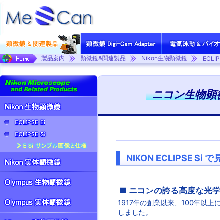
製品案内
顕微鏡&関連製品
Nikon生物顕微鏡
ECLIP
ニコン生物顕微
NIKON ECLIPSE Si 
■ ニコンの誇る高度な光
1917年の創業以来、100年
しました。