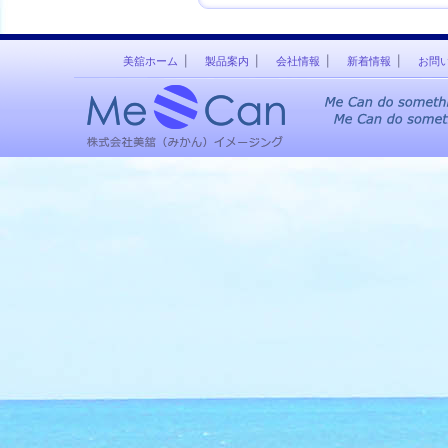
美舘ホーム
製品案内
会社情報
新着情報
お問