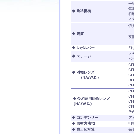
一
焦
◆ 焦準機構
粗
ス
俯
◆ 鏡筒
双眼
◆ レボルバー
5
メ
◆ ステージ
バー
CF
CF
◆ 対物レンズ
CF
（NA/W.D.)
CF
CF
CF
CF
◆ 位相差用対物レンズ
CF
（NA/W.D.)
CF
そ
◆ コンデンサー
ア
◆ 観察方法*2
明
◆ 防カビ対策
光