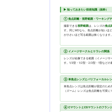
▶ 知っておきたい技術知識（抜粋）
① 焦点距離・視野範囲・ワーキング
撮影できる
視野範囲
は、レンズの
焦点
す。同じWDなら、焦点距離が短いほ
が小さいほど写る範囲は狭くなります
② イメージサークルとケラレの関係
レンズが結像できる範囲（イメージサ
す。1/3型・1/2型・2/3型・1型
③ 単焦点レンズとバリフォーカルレ
単焦点レンズは焦点距離が固定のため
（ズーム）レンズは焦点距離を可変に
④ CマウントとCSマウントのフラン