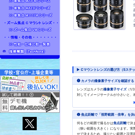
▶ Cマウントレンズの選び方（5ステ
❶ カメラの撮像素子サイズを確認する
レンズはカメラの
撮像素子サイズ
（1/
対してイメージサークルが小さいと、
❷ 焦点距離で「視野範囲・倍率」を決
何をどの範囲で撮るかは
焦点距離
で決
（狭い範囲を大きく）になります。実
せで決まるため、撮りたい範囲と設置