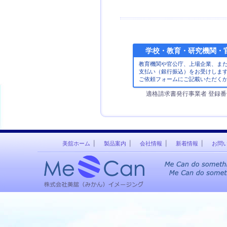
学校・教育・研究機関・
教育機関や官公庁、上場企業、ま
支払い（銀行振込）をお受けしま
ご依頼フォームにご記載いただく
適格請求書発行事業者 登録番号【T
美舘ホーム
製品案内
会社情報
新着情報
お問