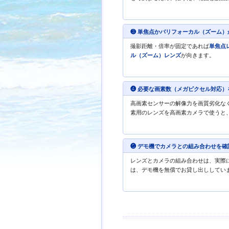
❸ 単焦点かバリフォーカル（ズーム）
撮影距離・倍率が固定であれば
単焦点
ル（ズーム）レンズ
が向きます。
❹ 必要な画素数（メガピクセル対応）
高画素センサーの解像力を画質劣化な
素用のレンズを高画素カメラで使うと
❺ デモ機でカメラとの組み合わせを確
レンズとカメラの組み合わせは、実際
は、デモ機を無償でお貸し出ししてい