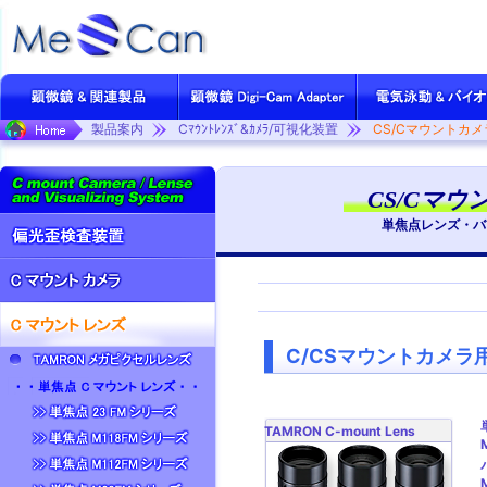
製品案内
Cﾏｳﾝﾄﾚﾝｽﾞ&ｶﾒﾗ/可視化装置
CS/Cマウントカ
CS/Cマ
単焦点レンズ・バ
C/CSマウントカメラ
TAMRON C-mount Lens