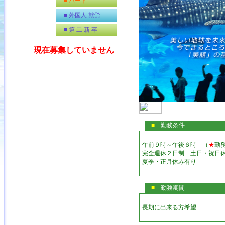
■ パート
■ 外国人 就労
■ 第 二 新 卒
現在募集していません
■
勤務条件
午前９時～午後６時 （
★
勤
完全週休２日制 土日・祝日
夏季・正月休み有り
■
勤務期間
長期に出来る方希望