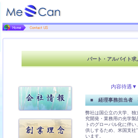
パート・アルバイト求
内容待遇▼
■ 経理事務担当者 
弊社は国公立の大学、独
究開発・業務用の光学製品
トのグローバル化に伴い
供しするため、米国支社"M
います。