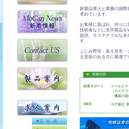
新製品導入と業務の国際
求めています。
お客様に喜ばれ、誇りに
技術者などに光学製品を
提供。サステナブルな未
す。
ふじみ野市・富士見市・
る意欲のある方に最適で
■
業務内容
顧客サポート
メールとチ
（デスクワ
・機器の貸
WEB
ＨＰ修正･
■ 正 社 員